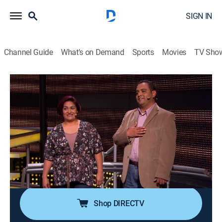
SIGN IN
Channel Guide
What's on Demand
Sports
Movies
TV Sho
Escape perfecto
S1 E155 | Un regalo para Iker
0h 45m
|
Game show, Entertainment, Competition reality
|
Universo
|
2024
Dante y Rosa llegan muy animados a jugar por una
recámara infantil para su hijo. Arturo y Ángel van por
un automóvil, deben tener conocimientos culinarios
para poder avanzar en el juego.
Shop DIRECTV