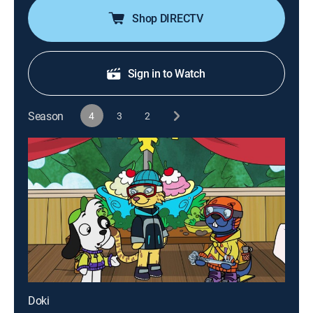
Shop DIRECTV
Sign in to Watch
Season
4
3
2
Doki