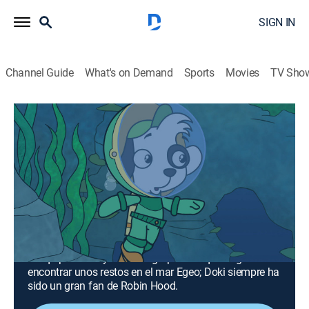
SIGN IN
Channel Guide
What's on Demand
Sports
Movies
TV Sho
Doki
Airing | 8/9, 10:00a
S4 | Maravillas bajo el mar; Doki Robin
Hood
0h 30m
|
TVY
|
Entertainment, Adventure, Animated, Children, Fantasy
|
Discovery en Espanol
|
2018
El equipo Doki ayuda a un grupo de arqueólogos a
encontrar unos restos en el mar Egeo; Doki siempre ha
sido un gran fan de Robin Hood.