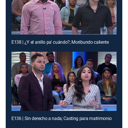
E138 | ¿Y el anillo pa' cuándo?; Moribundo caliente
E136 | Sin derecho a nada; Casting para matrimonio