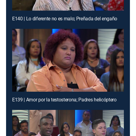
E140 | Lo diferente no es malo; Preñada del engaño
E139 | Amor por la testosterona; Padres helicóptero