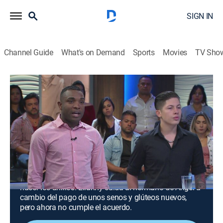
SIGN IN
Channel Guide
What's on Demand
Sports
Movies
TV Sho
Caso cerrado
Airing | 8/15, 5:00a
S2018 E138 | ¿Y el anillo pa' cuándo?;
Moribundo caliente
1h 0m
|
TV14
|
Reality, Public affairs, Community, Law
|
Universo
|
2018
Kevin y Alfredo demandan al joyero por negarse a
hacer los anillos. Elianny cuida al hermano de Ángel a
cambio del pago de unos senos y glúteos nuevos,
pero ahora no cumple el acuerdo.