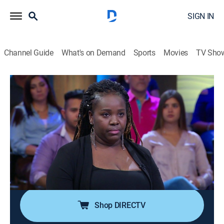
SIGN IN
Channel Guide
What's on Demand
Sports
Movies
TV Sho
Caso cerrado
S2018 E1077 | Triángulo caliente
0h 21m
|
TV14
|
Reality, Public affairs, Community, Law
|
TEL
|
Telemundo
|
2023
Cuando César vino a EE.UU. dejó a su esposa atrás
con la esperanza de traerla, pero no lo hizo. Ahora que
Alejandra llegó, descubre que su marido vive con otra
mujer y tienen un restaurante.
Shop DIRECTV