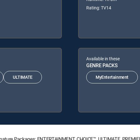
Rating: TV14
Available in these
GENRE PACKS
ULTIMATE
MyEntertainment
 Signature Packages: ENTERTAINMENT, CHOICE™, ULTIMATE, PREMIE