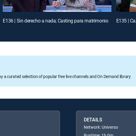
E136 | Sin derecho a nada; Casting para matrimonio
E135 | Ca
oy a curated selection of popular free live channels and On Demand library
DETAILS
Network: Universo
Runtime: 1h 0m