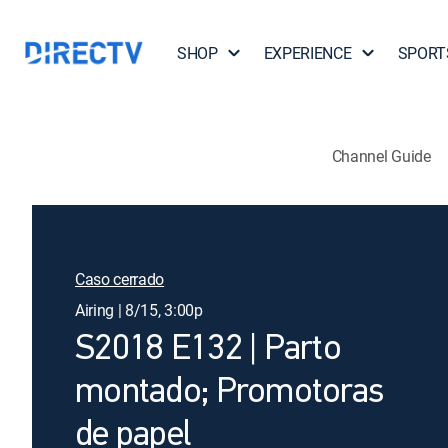
SHOP
EXPERIENCE
SPORT
Channel Guide
Caso cerrado
Airing | 8/15, 3:00p
S2018 E132 | Parto
montado; Promotoras
de papel