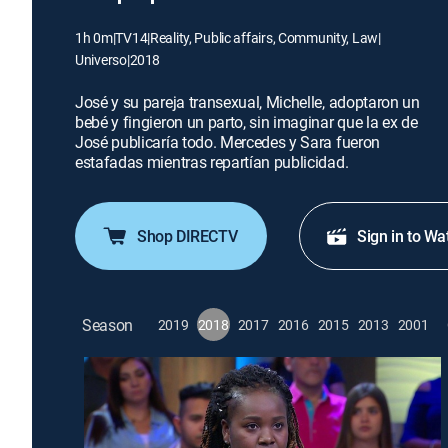
1h 0m
|
TV14
|
Reality, Public affairs, Community, Law
|
Universo
|
2018
José y su pareja transexual, Michelle, adoptaron un
bebé y fingieron un parto, sin imaginar que la ex de
José publicaría todo. Mercedes y Sara fueron
estafadas mientras repartían publicidad.
Shop DIRECTV
Sign in to Wa
Season
2019
2018
2017
2016
2015
2013
2001