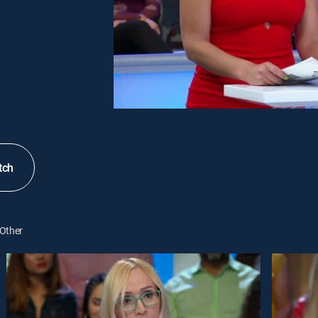
tch
Other