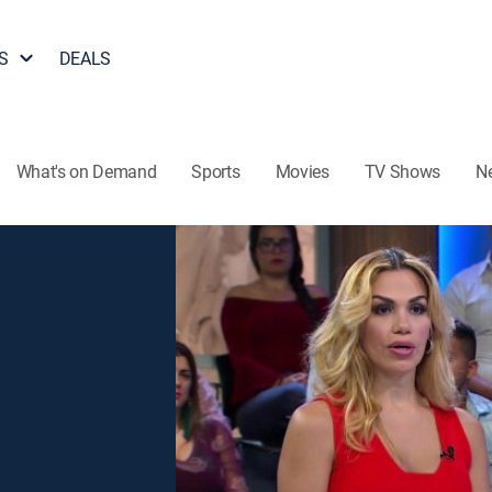
S
DEALS
What's on Demand
Sports
Movies
TV Shows
N