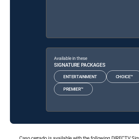
Available in these
SIGNATURE PACKAGES
ENTERTAINMENT
CHOICE™
PREMIER™
Caso cerrado is available with the following DIRECTV