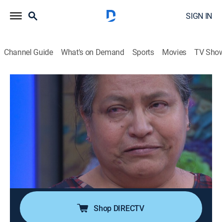
SIGN IN
Channel Guide
What's on Demand
Sports
Movies
TV Sho
Acércate a Rocío
S1 E558 | Me están comiendo los
intereses
TV14
|
Talk, Public affairs, Self improvement
|
2026
Disna pide un préstamo y está presionada porque
cada día paga más dinero y la deuda sigue creciendo.
Paola, su nuera, busca a un supuesto prestamista y
arrastra a Bertha para que se endeude.
Shop DIRECTV