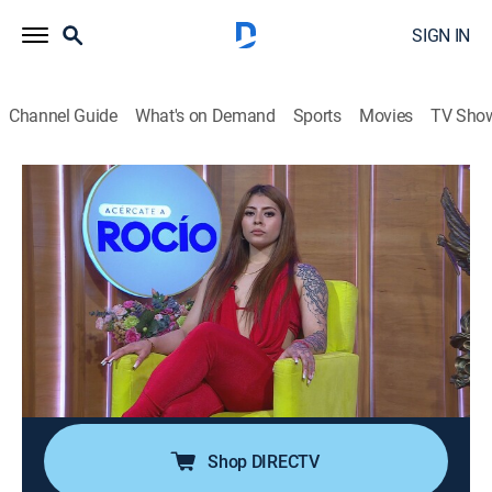
SIGN IN
Channel Guide
What's on Demand
Sports
Movies
TV Sho
Acércate a Rocío
S1 E545 | Está embarazada y sigue en
la fiesta
TV14
|
Talk, Public affairs, Self improvement
|
2026
Roberto exige que su novia Jennifer evite el consumo
de alcohol, ya que esperan un bebé. Ella se siente
sobreprotegida al mudarse con él, tras ser expulsada
de la casa de sus padres.
Shop DIRECTV