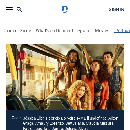
SIGN IN
Channel Guide
What's on Demand
Sports
Movies
TV Sho
Volta por Cima
Romantic comedy, Soap
Madalena vislumbra no empreendedorismo um
caminho para um futuro próspero. João almeja um
cargo melhor em uma empresa. Ambos se aproximam
em função de uma fatalidade que muda para sempre
a vida da família de Madalena.
Director:
Caetano Caruso, José Luiz Villamarim
Cast:
Jéssica Ellen, Fabrício Boliveira, MV Bill undefined, Ailton
Graça, Amaury Lorenzo, Betty Faria, Cláudia Missura,
Fábio Lago, Iara Jamra, Juliana Alves