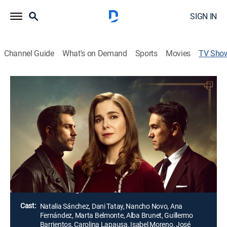
SIGN IN
Channel Guide
What's on Demand
Sports
Movies
TV Sho
Sueños de libertad
Drama
|
Antena 3
Begoña Montes es una mujer que vive atrapada en un
matrimonio tóxico y busca la ansiada libertad en la
España de 1958. Amor, rivalidad, familia, amistad,
duelos de clases y, una historia optimista y
esperanzadora.
Director:
Joan Noguera
Cast:
Natalia Sánchez, Dani Tatay, Nancho Novo, Ana
Fernández, Marta Belmonte, Alba Brunet, Guillermo
Barrientos, Carolina Lapausa, Isabel Moreno, José