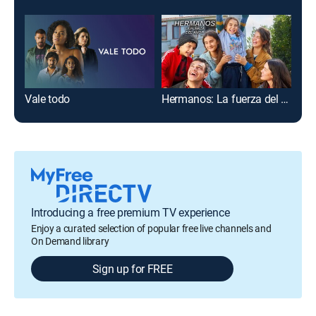
Vale todo
Hermanos: La fuerza del amor
Des
Introducing a free premium TV experience
Enjoy a curated selection of popular free live channels and
On Demand library
Sign up for FREE