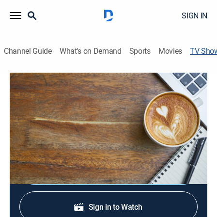
SIGN IN
Channel Guide
What's on Demand
Sports
Movies
TV Sho
Sabor de mañana
News, Newsmagazine, Community, Entertainment, Variety
|
Univision
Un adelanto de lo que va a pasar en Despierta
América, El Gordo y La Flaca y Primer Impacto.
Shop DIRECTV
Sign in to Watch