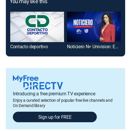
You may like this
Contacto deportivo
Noticiero N+ Univision: Edición nocturna
Hor
Introducing a free premium TV experience
Enjoy a curated selection of popular free live channels and
On Demand library
Sign up for FREE