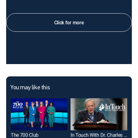
Click for more
You may like this
The 700 Club
In Touch With Dr. Charles Stanley
Joe