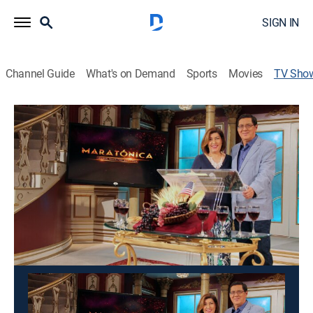
SIGN IN
Channel Guide
What's on Demand
Sports
Movies
TV Sho
Maratónica
Religious
Un programa especial de predicación, motivación y
música que convoca a todos los evangélicos del
mundo, en el que se aprende sobre los principios
bíblicos para el desarrollo integral.
This content is currently unavailable with a DIRECTV
Package or Genre Pack.