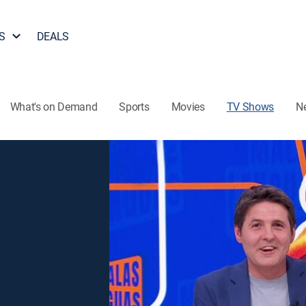
S
DEALS
What's on Demand
Sports
Movies
TV Shows
N