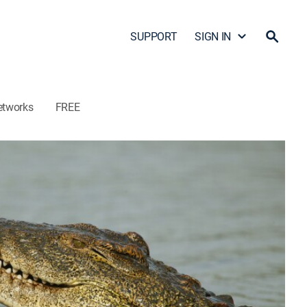
SUPPORT
SIGN IN
etworks
FREE