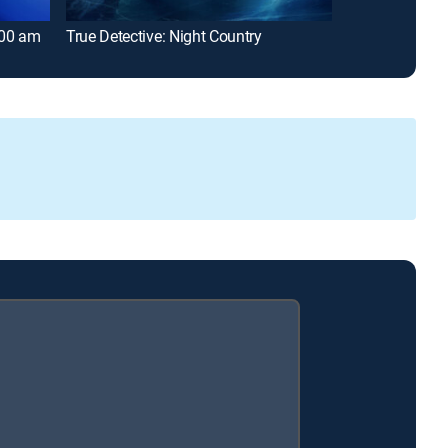
:00 am
True Detective: Night Country
World's Deadli