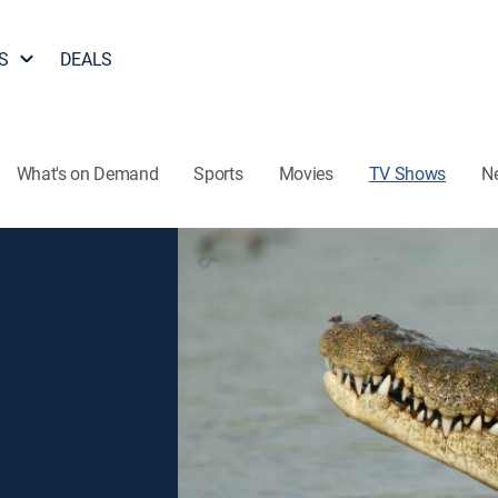
S
DEALS
What's on Demand
Sports
Movies
TV Shows
N