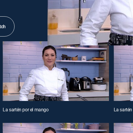
tch
La sartén por el mango
La sartén