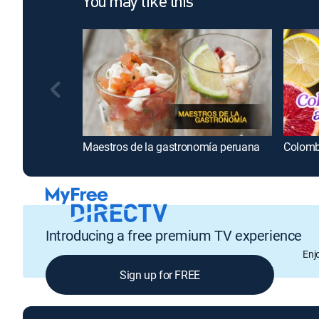
You may like this
Maestros de la gastronomía peruana
Colombi
Introducing a free premium TV experience
Enj
Sign up for FREE