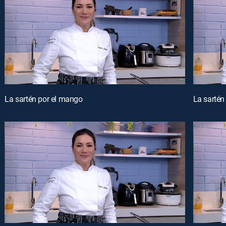
La sartén por el mango
La sartén