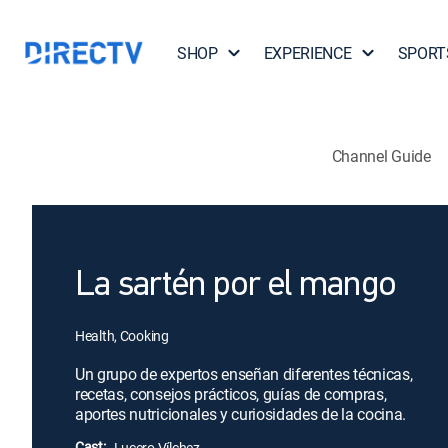
SHOP
EXPERIENCE
SPORT
Channel Guide
La sartén por el mango
Health, Cooking
Un grupo de expertos enseñan diferentes técnicas,
recetas, consejos prácticos, guías de compras,
aportes nutricionales y curiosidades de la cocina.
Cast:
Lucero Vílchez