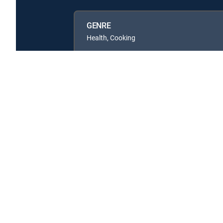
GENRE
Health, Cooking
Available in these
GENRE PACKS
MyEntertainment