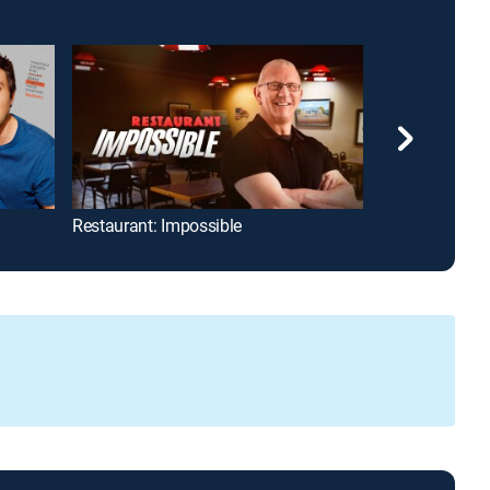
Restaurant: Impossible
All Up In My Gri