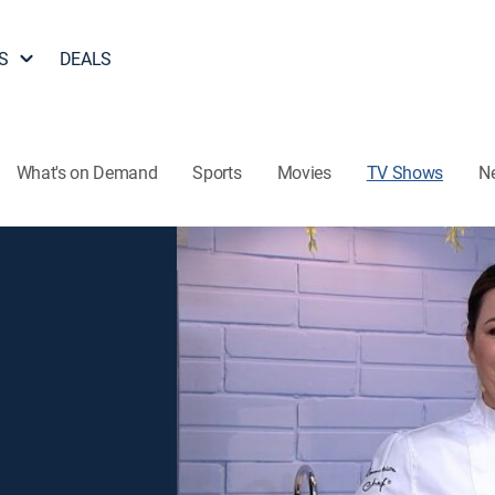
S
DEALS
What's on Demand
Sports
Movies
TV Shows
N