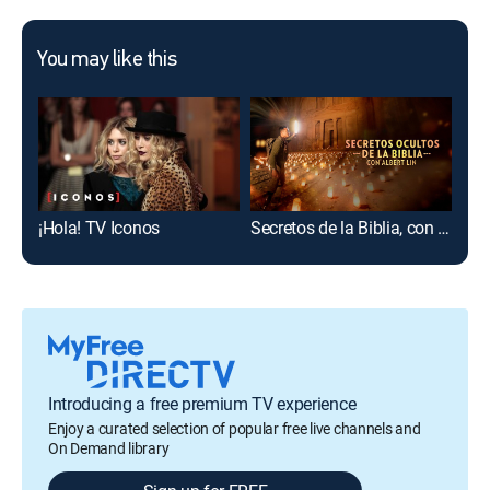
You may like this
¡Hola! TV Iconos
Secretos de la Biblia, con Albert Lin
CSI
Introducing a free premium TV experience
Enjoy a curated selection of popular free live channels and
On Demand library