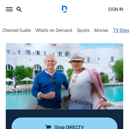
SIGN IN
Channel Guide
What's on Demand
Sports
Movies
TV Sho
Hoteles increíbles
TVPG
|
Travel, Documentary
Giles Coren y Mónica Galetti trabajan junto a un
equipo en algunos de los hoteles más extraordinarios
del mundo.
Director:
Max Shapira, Aidan Woodward
Cast:
Monica Galetti, Robert Rinder, Giles Coren
Shop DIRECTV