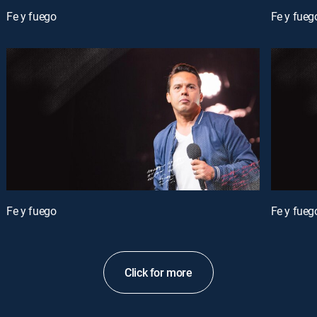
Fe y fuego
Fe y fueg
Fe y fuego
Fe y fueg
Click for more