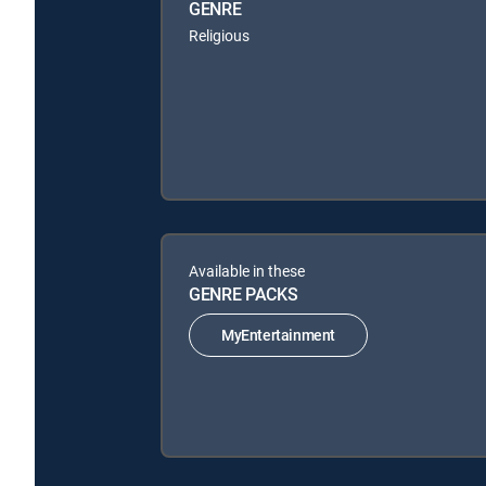
GENRE
Religious
Available in these
GENRE PACKS
MyEntertainment