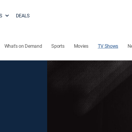
S
DEALS
What's on Demand
Sports
Movies
TV Shows
N