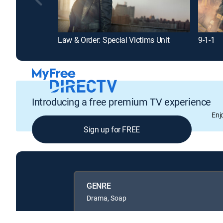
Law & Order: Special Victims Unit
9-1-1
Introducing a free premium TV experience
Enj
Sign up for FREE
GENRE
Drama, Soap