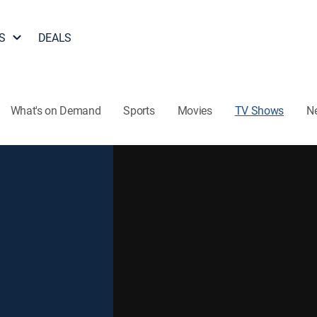
S
DEALS
What's on Demand
Sports
Movies
TV Shows
N