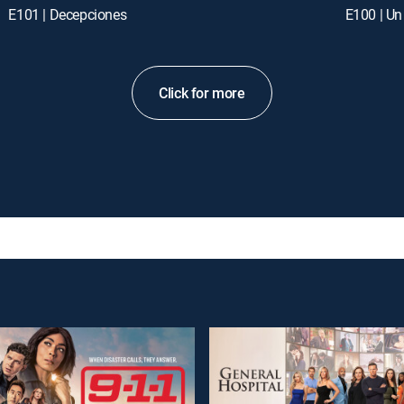
E101 | Decepciones
E100 | U
Click for more