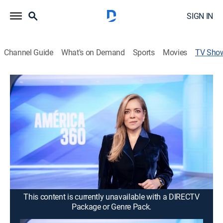
SIGN IN
Channel Guide
What's on Demand
Sports
Movies
TV Sho
América 360
News, Public affairs
Informativo realizado con el apoyo de la alianza
informativa latinoamericana, que brinda al público un
completo análisis de los hechos más destacados del
continente americano.
Cast:
Amanda Avella, Martha Domínguez Ardila
This content is currently unavailable with a DIRECTV
Package or Genre Pack.