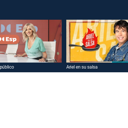
público
Ariel en su salsa
oy a curated selection of popular free live channels and On Demand library