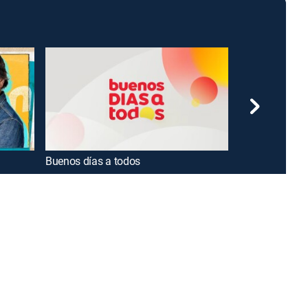
Buenos días a todos
Españoles en 