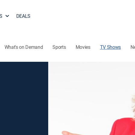
S
DEALS
What's on Demand
Sports
Movies
TV Shows
N