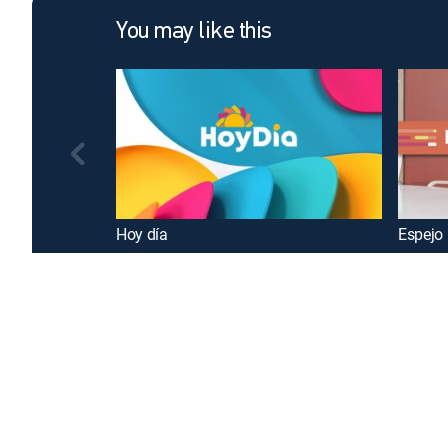
You may like this
Hoy día
Espejo 
Introducing a free premium TV experience
Enj
Sign up for FREE