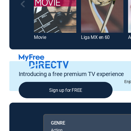
Movie
Liga MX en 60
Introducing a free premium TV experience
Enj
Sign up for FREE
GENRE
Action