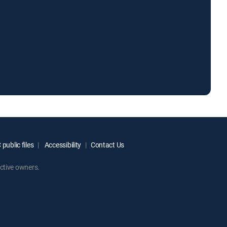
public files
Accessibility
Contact Us
ctive owners.