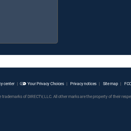
y center
Your Privacy Choices
Privacy notices
Site map
FCC 
rademarks of DIRECTV, LLC. All other marks are the property of their respe