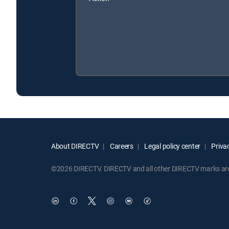
About DIRECTV
Careers
Legal policy center
Privac
©2026 DIRECTV. DIRECTV and all other DIRECTV marks are t