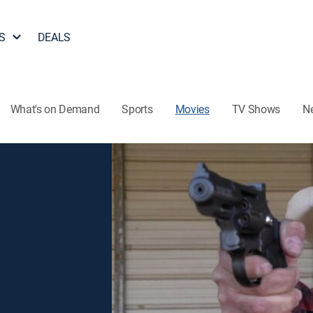
S
DEALS
What's on Demand
Sports
Movies
TV Shows
N