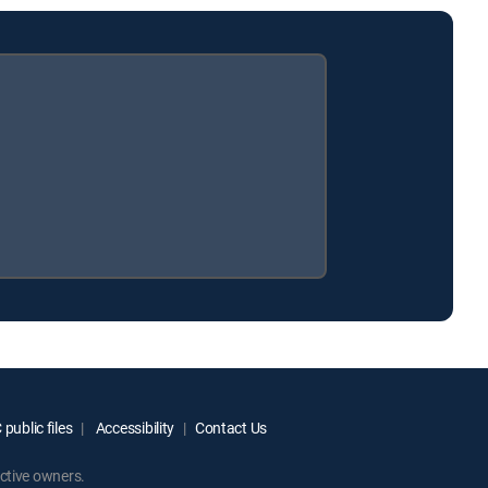
public files
Accessibility
Contact Us
ctive owners.