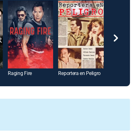
Raging Fire
Reportera en Peligro
Ip Man 4: The 