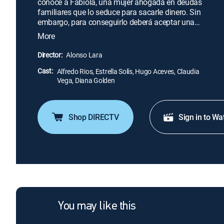
conoce a Fabiola, una mujer ahogada en deudas
familiares que lo seduce para sacarle dinero. Sin
embargo, para conseguirlo deberá aceptar una
invitación al rancho, donde Alfredo descubre sus
More
intenciones y le da una lección.
Director:
Alonso Lara
Cast:
Alfredo Rios, Estrella Solís, Hugo Aceves, Claudia
Vega, Diana Golden
Shop DIRECTV
Sign in to Wa
You may like this