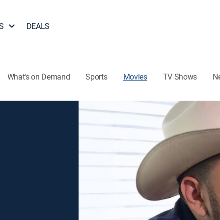
S
DEALS
What's on Demand
Sports
Movies
TV Shows
N