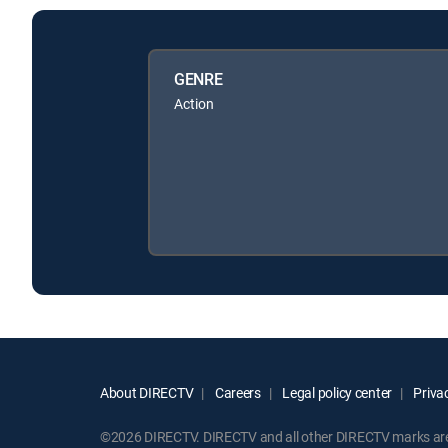
GENRE
Action
About DIRECTV
Careers
Legal policy center
Privac
©2026 DIRECTV. DIRECTV and all other DIRECTV marks are t