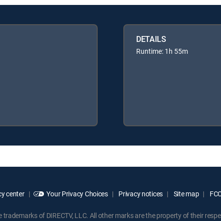
DETAILS
Runtime: 1h 55m
y center
Your Privacy Choices
Privacy notices
Site map
FCC 
rademarks of DIRECTV, LLC. All other marks are the property of their respe