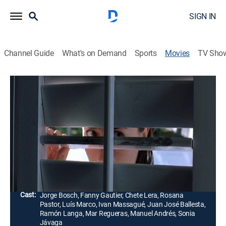
SIGN IN
Channel Guide
What's on Demand
Sports
Movies
TV Sho
Mi casa es tu casa
Comedy
Luis es un escritor que quiere terminar su última
novela en un pueblo de la Costa Brava. Cuando le pide
las llaves de la casa a su exmujer, descubre que la ha
vendido, pero Luis se instala en la casa.
Director:
Miguel Álvarez
Cast:
Jorge Bosch, Fanny Gautier, Chete Lera, Rosana
Pastor, Luís Marco, Ivan Massagué, Juan José Ballesta,
Ramón Langa, Mar Regueras, Manuel Andrés, Sonia
Jávaga