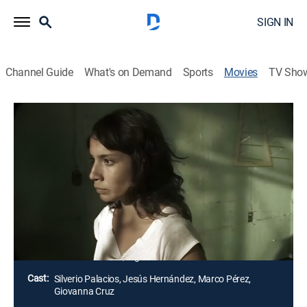
SIGN IN
Channel Guide
What's on Demand
Sports
Movies
TV Sho
La garganta del diablo
TVMA
|
Thriller, Mystery
Xóchitl, una joven de clase alta, es secuestrada por
una secta que mantiene el rito prehispánico del
sacrificio humano. Ahora, su vida peligra y deberá
unirse a otras de las mujeres cautivas para planear
una fuga a través de la garganta del Diablo.
Director:
Edin Martínez, Rigoberto Veloz
Cast:
Silverio Palacios, Jesús Hernández, Marco Pérez,
Giovanna Cruz