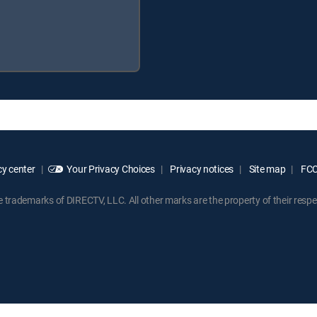
y center
Your Privacy Choices
Privacy notices
Site map
FCC 
rademarks of DIRECTV, LLC. All other marks are the property of their respe