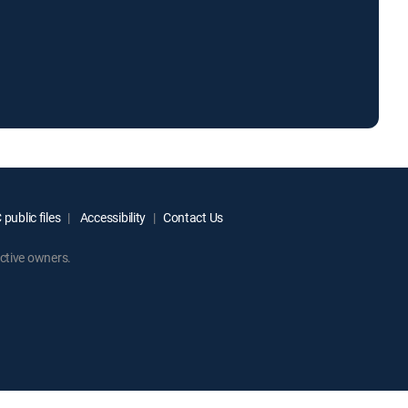
public files
Accessibility
Contact Us
ctive owners.