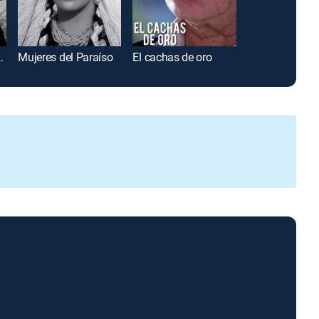
 y valiente
Mujeres del Paraíso
El cachas de oro
Todo lo invisib