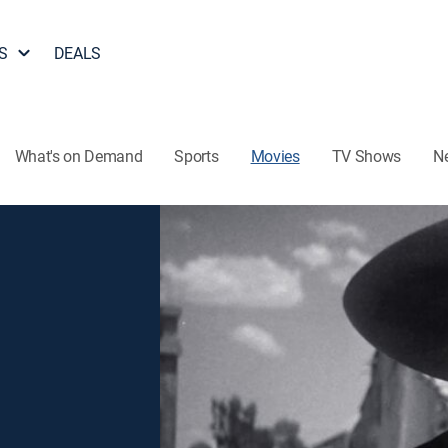
S
DEALS
What's on Demand
Sports
Movies
TV Shows
N