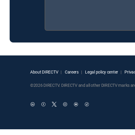
About DIRECTV
Careers
Legal policy center
Privac
©2026 DIRECTV. DIRECTV and all other DIRECTV marks are t