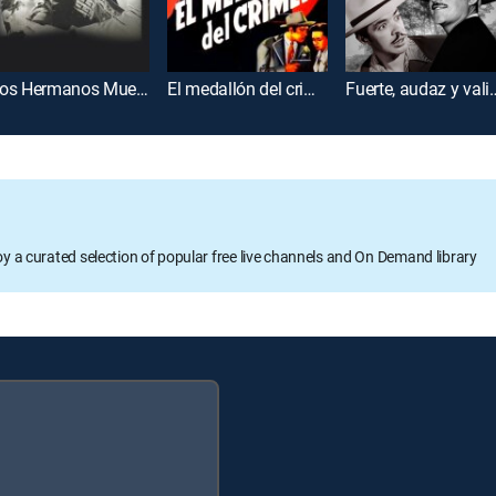
Los Hermanos Muerte
El medallón del crimen
Fuerte, audaz
oy a curated selection of popular free live channels and On Demand library