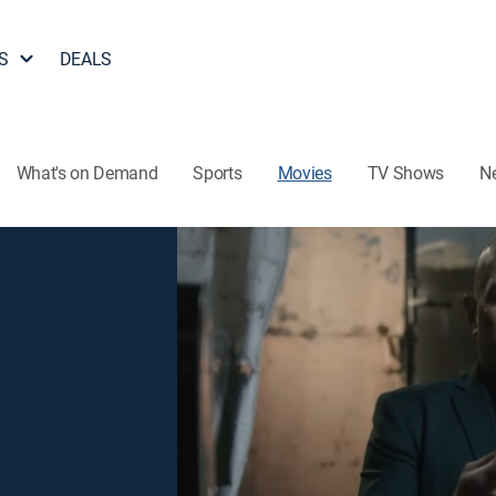
S
DEALS
What's on Demand
Sports
Movies
TV Shows
N