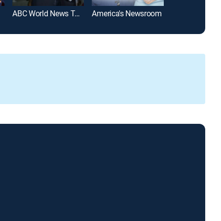
ABC World News Tonight With David Muir
America's Newsroom
SportsCenter