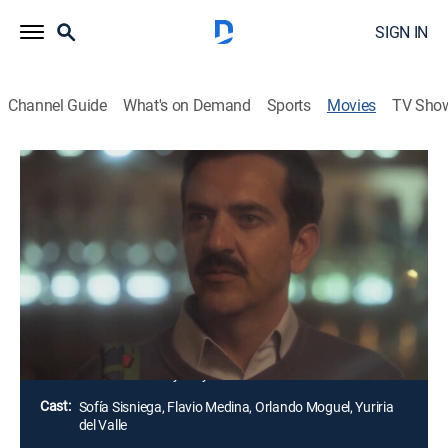
SIGN IN
Channel Guide
What's on Demand
Sports
Movies
TV Sho
Donde los pájaros van a morir
1h 41m
|
Comedy drama
Miguel, abogado de 40 años, lleva una vida
placentera, repleta de lujos, pero sin el respeto de sus
trabajadores ni su familia. Durante su fiesta de
cumpleaños, huye y llega a un lugar donde lo
idolatran, pero eso tampoco le hace realmente feliz.
Director:
Analeine Cal y Mayor
Cast:
Sofía Sisniega, Flavio Medina, Orlando Moguel, Yuriria
del Valle