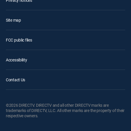
Privacy notices
Site map
FCC public files
Accessibility
Contact Us
©2026 DIRECTV. DIRECTV and all other DIRECTV marks are
trademarks of DIRECTV, LLC. All other marks are the property of their
respective owners.