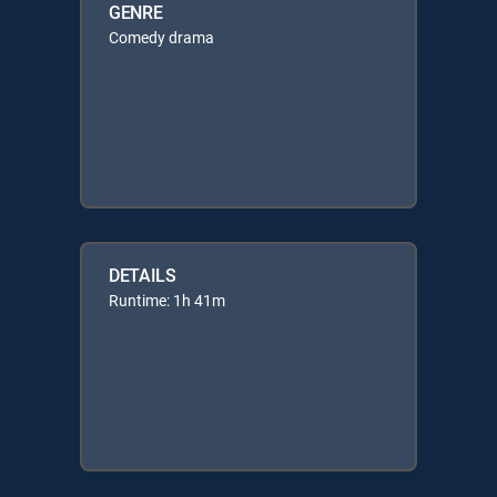
GENRE
Comedy drama
DETAILS
Runtime: 1h 41m