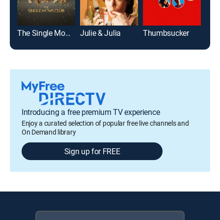
The Single Moms Club
Julie & Julia
Thumbsucker
Ans
Introducing a free premium TV experience
Enjoy a curated selection of popular free live channels and
On Demand library
Sign up for FREE