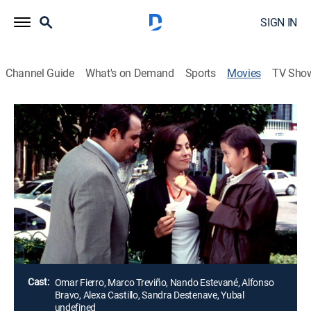
SIGN IN
Channel Guide
What's on Demand
Sports
Movies
TV Sho
Bajo amenaza: 42 km de angustia
Drama
Alberto es un policía agobiado, casado con una
maratonista. Juntos tienen un niño de 9 años llamado
Pablo, que será víctima de un traficante que involucra
a toda la familia en un ingenioso plan para huir de la
justicia.
Director:
Christian González
Cast:
Omar Fierro, Marco Treviño, Nando Estevané, Alfonso
Bravo, Alexa Castillo, Sandra Destenave, Yubal
undefined