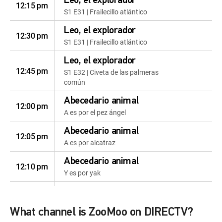
Leo, el explorador
12:15 pm
S1 E31 | Frailecillo atlántico
Leo, el explorador
12:30 pm
S1 E31 | Frailecillo atlántico
Leo, el explorador
12:45 pm
S1 E32 | Civeta de las palmeras
común
Abecedario animal
12:00 pm
A es por el pez ángel
Abecedario animal
12:05 pm
A es por alcatraz
Abecedario animal
12:10 pm
Y es por yak
Sonidos animales
12:15 pm
Babuino
What channel is ZooMoo on DIRECTV?