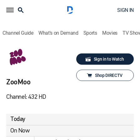
SIGN IN
Channel Guide
What's on Demand
Sports
Movies
TV Sho
Sign in to Watch
Shop DIRECTV
ZooMoo
Channel: 432 HD
Today
On Now