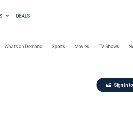
S
DEALS
What's on Demand
Sports
Movies
TV Shows
N
Sign in t