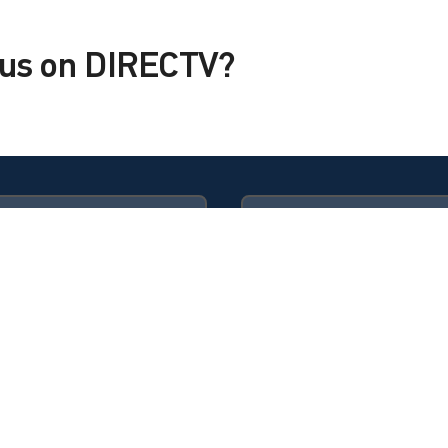
lus on DIRECTV?
a
Available in these
a
GENRE PACKS
ULTIMATE
MyEntertainment
n
n