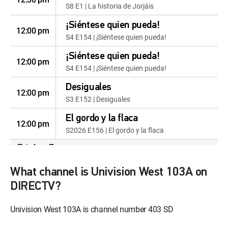
S8 E1 | La historia de Jorjáis
¡Siéntese quien pueda!
12:00 pm
S4 E154 | ¡Siéntese quien pueda!
¡Siéntese quien pueda!
12:00 pm
S4 E154 | ¡Siéntese quien pueda!
Desiguales
12:00 pm
S3 E152 | Desiguales
El gordo y la flaca
12:00 pm
S2026 E156 | El gordo y la flaca
Fri, Aug 7
Primer impacto
What channel is Univision West 103A on
12:00 am
S2026 E156 | Primer impacto
DIRECTV?
Noticiero N+ Univision:
Univision West 103A is channel number 403 SD
Edición digital
12:00 am
S2026 E160 | Noticiero N+