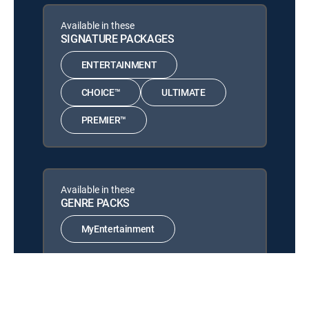
Las historias
12:30 pm
Las historias
Available in these
SIGNATURE PACKAGES
Programación reprise
12:30 pm
Programación reprise
ENTERTAINMENT
Las historias
12:00 pm
CHOICE™
ULTIMATE
Las historias
PREMIER™
TN23 fin de semana
12:00 pm
TN23 fin de semana
Available in these
GENRE PACKS
MyEntertainment