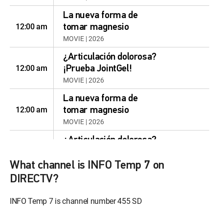
La nueva forma de
12:00 am
tomar magnesio
MOVIE | 2026
¿Articulación dolorosa?
12:00 am
¡Prueba JointGel!
MOVIE | 2026
La nueva forma de
12:00 am
tomar magnesio
MOVIE | 2026
¿Articulación dolorosa?
12:00 am
¡Prueba JointGel!
MOVIE | 2026
What channel is INFO Temp 7 on
DIRECTV?
La nueva forma de
12:00 am
tomar magnesio
INFO Temp 7 is channel number 455 SD
MOVIE | 2026