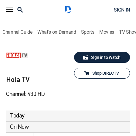
SIGN IN
Channel Guide
What's on Demand
Sports
Movies
TV Sho
Sign in to Watch
Shop DIRECTV
Hola TV
Channel: 430 HD
Today
On Now