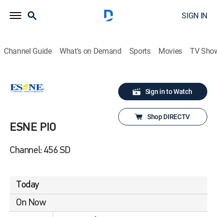
SIGN IN
Channel Guide
What's on Demand
Sports
Movies
TV Sho
Sign in to Watch
Shop DIRECTV
ESNE PIO
Channel: 456 SD
Today
On Now