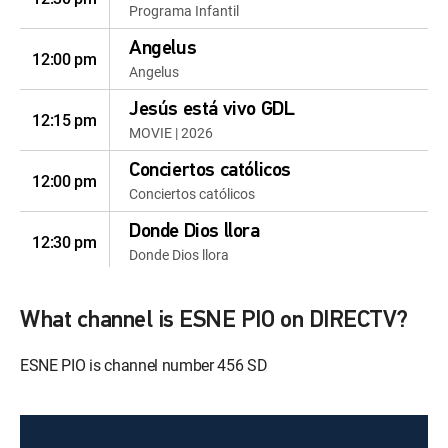
Programa Infantil
Angelus
12:00 pm
Angelus
Jesús está vivo GDL
12:15 pm
MOVIE | 2026
Conciertos católicos
12:00 pm
Conciertos católicos
Donde Dios llora
12:30 pm
Donde Dios llora
Conversaciones
12:00 pm
Conversaciones
What channel is ESNE PIO on DIRECTV?
Coronilla
12:00 pm
ESNE PIO is channel number 456 SD
Coronilla
Santo Rosario
12:30 pm
Santo Rosario