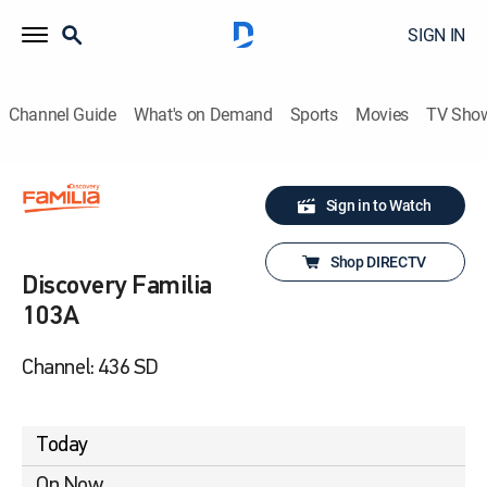
SIGN IN
Channel Guide
What's on Demand
Sports
Movies
TV Sho
Sign in to Watch
Shop DIRECTV
Discovery Familia
103A
Channel: 436 SD
Today
On Now