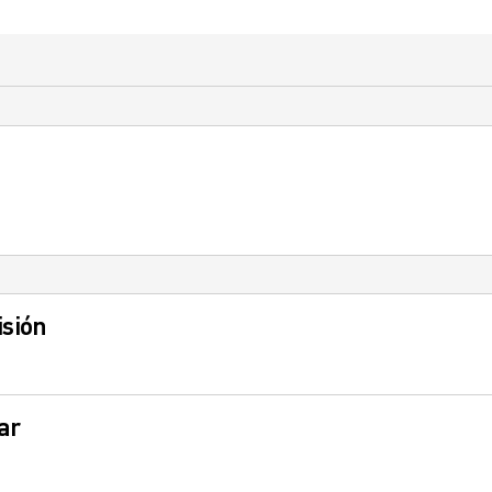
isión
ar