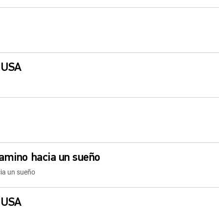
r USA
camino hacia un sueño
cia un sueño
r USA