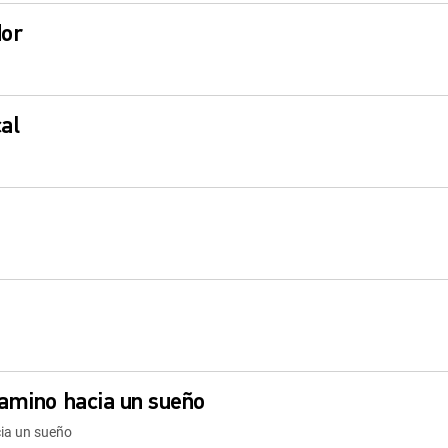
dor
al
camino hacia un sueño
cia un sueño