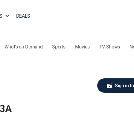
S
DEALS
What's on Demand
Sports
Movies
TV Shows
N
Sign in t
03A