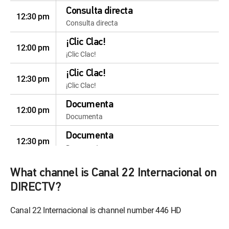
Consulta directa
12:30 pm
Consulta directa
¡Clic Clac!
12:00 pm
¡Clic Clac!
¡Clic Clac!
12:30 pm
¡Clic Clac!
Documenta
12:00 pm
Documenta
Documenta
12:30 pm
Documenta
Documenta
12:00 pm
What channel is Canal 22 Internacional on
Documenta
DIRECTV?
Documenta
12:30 pm
Canal 22 Internacional is channel number 446 HD
Documenta