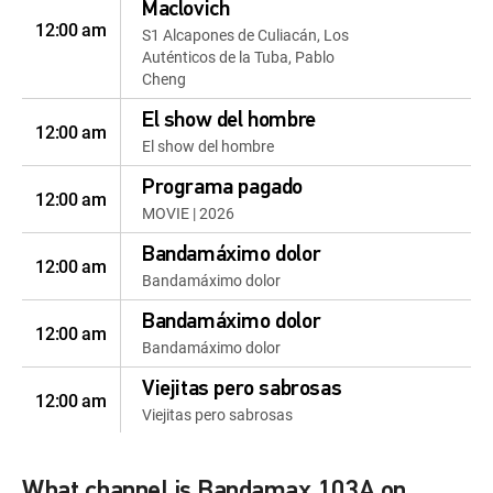
Maclovich
12:00 am
S1 Alcapones de Culiacán, Los
Auténticos de la Tuba, Pablo
Cheng
El show del hombre
12:00 am
El show del hombre
Programa pagado
12:00 am
MOVIE | 2026
Bandamáximo dolor
12:00 am
Bandamáximo dolor
Bandamáximo dolor
12:00 am
Bandamáximo dolor
Viejitas pero sabrosas
12:00 am
Viejitas pero sabrosas
Viejitas pero sabrosas
12:30 am
Viejitas pero sabrosas
What channel is Bandamax 103A on