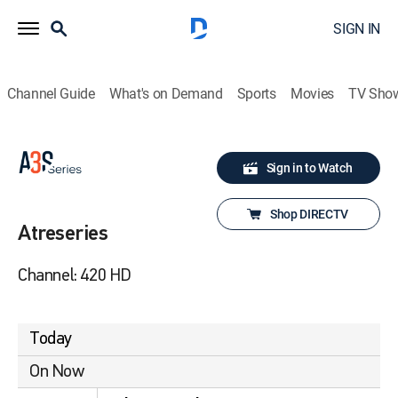
SIGN IN
Channel Guide
What's on Demand
Sports
Movies
TV Sho
Sign in to Watch
Shop DIRECTV
Atreseries
Channel: 420 HD
Today
On Now