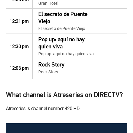
Gran Hotel
El secreto de Puente
12:21 pm
Viejo
El secreto de Puente Viejo
Pop up: aquí no hay
12:30 pm
quien viva
Pop up: aquí no hay quien viva
Rock Story
12:06 pm
Rock Story
Gran Hotel
12:02 pm
Gran Hotel
What channel is Atreseries on DIRECTV?
Más de series
12:45 pm
Atreseries is channel number 420 HD
Más de series
Flor del Caribe
12:18 pm
Flor del Caribe