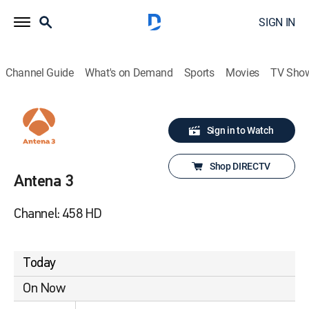
SIGN IN
Channel Guide
What's on Demand
Sports
Movies
TV Sho
Sign in to Watch
Shop DIRECTV
Antena 3
Channel: 458 HD
Today
On Now