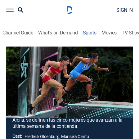
SIGN IN
Channel Guide
What's on Demand
Sports
Movies
TV Sho
Exatlón Estados Unidos: All-Stars
S9 E38 | Exatlón Estados Unidos: All-
Stars
Bienvenidas semifinalistas (2025)
2h 9m
|
TVPG
|
Action sports, Competition reality
|
TEL
|
Telemundo
|
2025
Un giro impredecible hace rugir de alegría las arenas
más feroces del planeta. Tras la salida de Isabella
Arcila, se definen las cinco mujeres que avanzan a la
última semana de la contienda.
Cast:
Frederik Oldenburg, Marisela Cantú