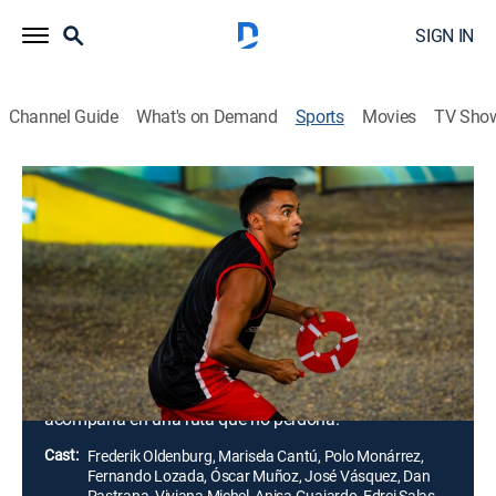
SIGN IN
Channel Guide
What's on Demand
Sports
Movies
TV Sho
Exatlón Estados Unidos
S10 E59 | Exatlón Estados Unidos
Sin miedo a desaparecer (2026)
1h 26m
|
TVPG
|
Action sports, Competition reality
|
TEL
|
Telemundo
|
2026
Día arduo de eliminación en la última semana. Un
hombre se despide en Exatlón Estados Unidos. El
Gallito Vázquez está sentenciado, y se define quien lo
acompaña en una ruta que no perdona.
Cast:
Frederik Oldenburg, Marisela Cantú, Polo Monárrez,
Fernando Lozada, Óscar Muñoz, José Vásquez, Dan
Pastrana, Viviana Michel, Anisa Guajardo, Edrei Salas,