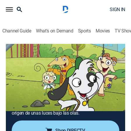
SIGN IN
Channel Guide
What's on Demand
Sports
Movies
TV Sho
Doki
Airing | 8/13, 1:00p
S1 E5 | El mensaje en la botella
0h 30m
|
TVY
|
Entertainment, Adventure, Animated, Children, Fantasy
|
Discovery en Espanol
|
2014
En Nuevo México, el grupo descubre por qué flotan los
globos. En el mar Mediterráneo, el equipo busca el
origen de unas luces bajo las olas.
Shop DIRECTV