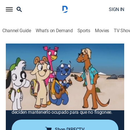
SIGN IN
Channel Guide
What's on Demand
Sports
Movies
TV Sho
Doki
Airing | 8/16, 10:00a
S1 | El Cumpleaños de Fico
0h 30m
|
TVY
|
Entertainment, Adventure, Animated, Children, Fantasy
|
Discovery en Espanol
|
2020
Cada año, Fico se las ingenia para hallar su regalo de
cumpleaños y arruinar la sorpresa. Por eso este año
deciden mantenerlo ocupado para que no fisgonee.
Shop DIRECTV