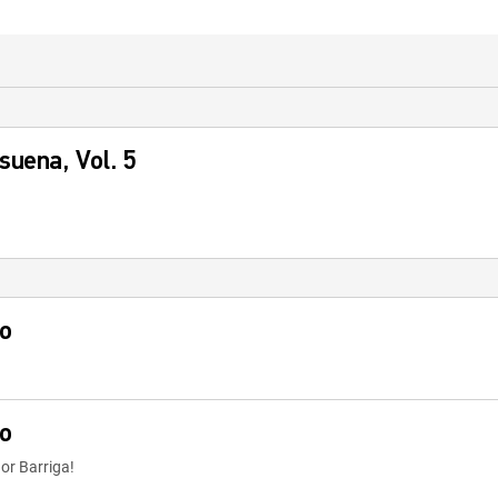
suena, Vol. 5
o
o
ñor Barriga!