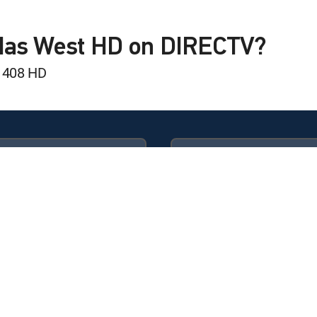
Cup
iMas West HD on DIRECTV?
 Union
 408 HD
Available in these
GENRE PACKS
ies
ULTIMATE
MyEntertainment