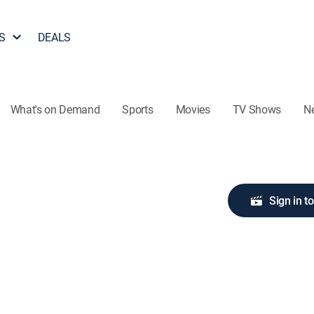
S
DEALS
What's on Demand
Sports
Movies
TV Shows
N
Sign in t