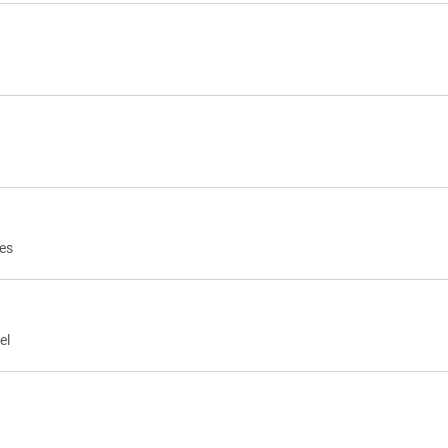
les
el